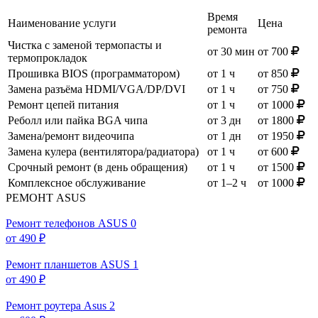
Время
Наименование услуги
Цена
ремонта
Чистка с заменой термопасты и
от 30 мин
от 700
термопрокладок
Прошивка BIOS (программатором)
от 1 ч
от 850
Замена разъёма HDMI/VGA/DP/DVI
от 1 ч
от 750
Ремонт цепей питания
от 1 ч
от 1000
Реболл или пайка BGA чипа
от 3 дн
от 1800
Замена/ремонт видеочипа
от 1 дн
от 1950
Замена кулера (вентилятора/радиатора)
от 1 ч
от 600
Срочный ремонт (в день обращения)
от 1 ч
от 1500
Комплексное обслуживание
от 1–2 ч
от 1000
РЕМОНТ ASUS
Ремонт телефонов ASUS
0
от 490 ₽
Ремонт планшетов ASUS
1
от 490 ₽
Ремонт роутера Asus
2