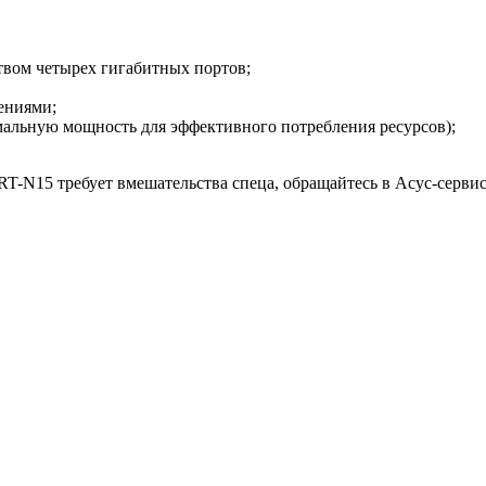
твом четырех гигабитных портов;
ениями;
мальную мощность для эффективного потребления ресурсов);
 RT-N15 требует вмешательства спеца, обращайтесь в Асус-серв