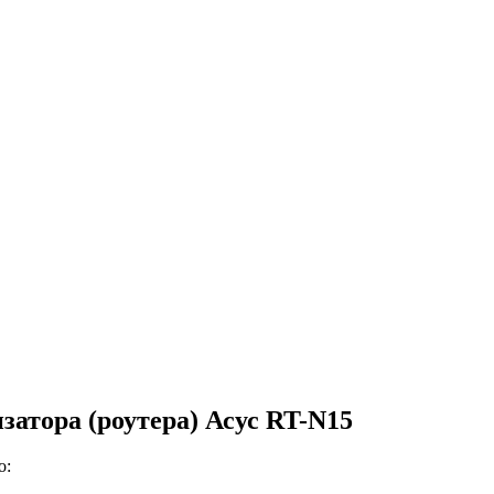
атора (роутера) Асус RT-N15
о: