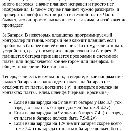
много нагрелся, значит планшет исправен и просто нет
изображения. В таком случае планшет нужно разбирать, и
проверить шлейф от матрицы к системной плате. Часто
бывает, что он просто выскакивает из зажима, и изображение
пропадает.
3) Батарея. В некоторых планшетах программируемый
контроллер питания, который не включит планшет, если
проблема в батарее или её вовсе нет. Поэтому, если открыть
устройство, сразу посмотрите, подключена ли батарея. В
планшетах батарея припаивается проводами к системной
плате, или подключается коннектором или шлейфом. В
общем, проверили. Все тип топ.
Теперь, если есть возможность, измерьте, какое напряжение
выдает батарея и сколько идет с платы на батарею (ее
отключите от платы, воткните з.у) и измерьте вольтаж на
контактах платы, клем, шлейфа (черный- красный+).
Если ваша зарядка на 5v значит батарея у Вас 3.7 (ток
заряда от платы к батарее должен быть 3.9-4.2v)
Если ваша зарядка на 9v значит батарея 7.4 (ток заряда
от платы к батарее должен быть 7.9-8.2v)
Если ваша зарядка на 12v значит батарея скорее всего
тоже 7.4 (ток заряда от платы к батарее должен быть