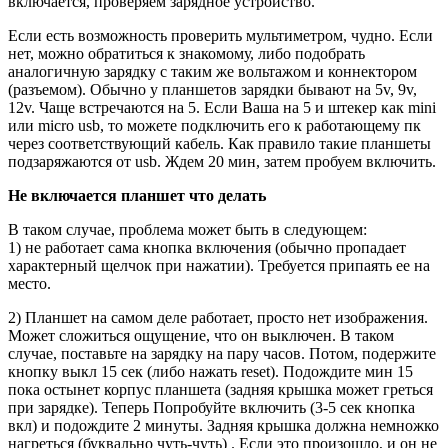
включается, проверяем зарядное устройство.
Если есть возможность проверить мультиметром, чудно. Если
нет, можно обратиться к знакомому, либо подобрать
аналогичную зарядку с таким же вольтажом и коннектором
(разъемом). Обычно у планшетов зарядки бывают на 5v, 9v,
12v. Чаще встречаются на 5. Если Ваша на 5 и штекер как mini
или micro usb, то можете подключить его к работающему пк
через соответствующий кабель. Как правило такие планшеты
подзаряжаются от usb. Ждем 20 мин, затем пробуем включить.
Не включается планшет что делать
В таком случае, проблема может быть в следующем:
1) не работает сама кнопка включения (обычно пропадает
характерный щелчок при нажатии). Требуется припаять ее на
место.
2) Планшет на самом деле работает, просто нет изображения.
Может сложиться ощущение, что он выключен. В таком
случае, поставьте на зарядку на пару часов. Потом, подержите
кнопку выкл 15 сек (либо нажать reset). Подождите мин 15
пока остынет корпус планшета (задняя крышка может греться
при зарядке). Теперь Попробуйте включить (3-5 сек кнопка
вкл) и подождите 2 минуты. Задняя крышка должна немножко
нагреться (буквально чуть-чуть) . Если это произошло, и он не