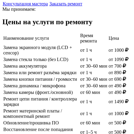
Консультация мастера
Заказать ремонт
Мы принимаем:
Цены на услуги по ремонту
Время
Наименование услуги
Цена
ремонта
Замена экранного модуля (LCD +
от 1 ч
от 1000
сенсор)
Замена стекла только (без LCD)
от 1 ч
от 1090
Замена аккумулятора
от 30–60 мин
от 700
Замена или ремонт разъёма зарядки
от 1 ч
от 890
Замена кнопки питания / громкости
от 30–60 мин
от 690
Замена динамика / микрофона
от 30–60 мин
от 490
Замена камеры (фронт./основной)
от 60 мин
от 490
Ремонт цепи питания / контроллера
от 1 ч
от 1490
зарядки
Ремонт материнской платы /
от 1 ч
от 1000
компонентный ремонт
Обновление/прошивка ПО
от 60 мин
от 500
Восстановление после попадания
от 1–5 ч
от 500