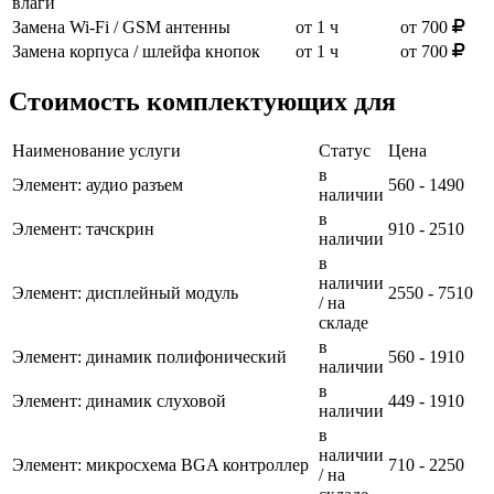
влаги
Замена Wi‑Fi / GSM антенны
от 1 ч
от 700
Замена корпуса / шлейфа кнопок
от 1 ч
от 700
Стоимость комплектующих для
Наименование услуги
Статус
Цена
в
Элемент: аудио разъем
560 - 1490
наличии
в
Элемент: тачскрин
910 - 2510
наличии
в
наличии
Элемент: дисплейный модуль
2550 - 7510
/ на
складе
в
Элемент: динамик полифонический
560 - 1910
наличии
в
Элемент: динамик слуховой
449 - 1910
наличии
в
наличии
Элемент: микросхема BGA контроллер
710 - 2250
/ на