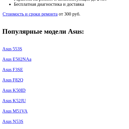
Бесплатная диагностика и доставка
Стоимость и сроки ремонта
от
300
руб
.
Популярные модели Asus:
Asus 553S
Asus E502NAa
Asus F3SE
Asus F82Q
Asus K50ID
Asus K52JU
Asus M51VA
Asus N53S