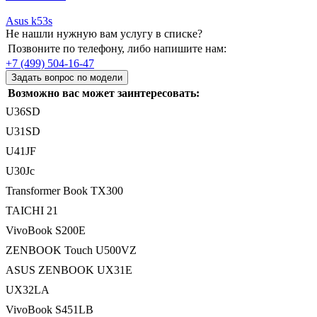
Asus k53s
Не нашли нужную вам услугу в списке?
Позвоните по телефону, либо напишите нам:
+7 (499) 504-16-47
Задать вопрос по модели
Возможно вас может заинтересовать:
U36SD
U31SD
U41JF
U30Jc
Transformer Book TX300
TAICHI 21
VivoBook S200E
ZENBOOK Touch U500VZ
ASUS ZENBOOK UX31E
UX32LA
VivoBook S451LB