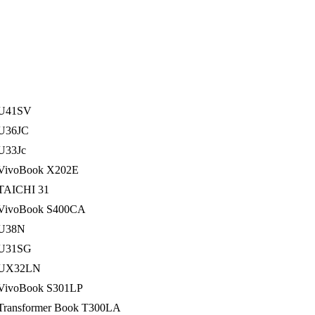
U41SV
U36JC
U33Jc
VivoBook X202E
TAICHI 31
VivoBook S400CA
U38N
U31SG
UX32LN
VivoBook S301LP
Transformer Book T300LA