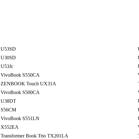
U53SD
U30SD
U53Jc
VivoBook S550CA
ZENBOOK Touch UX31A
VivoBook S500CA
U38DT
S56CM
VivoBook S551LN
X552EA
Transformer Book Trio TX201LA