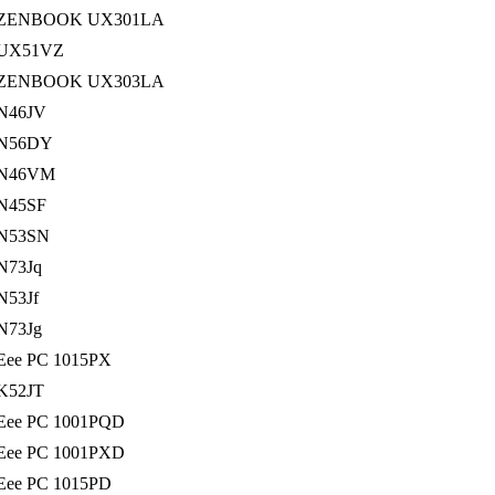
ZENBOOK UX301LA
UX51VZ
ZENBOOK UX303LA
N46JV
N56DY
N46VM
N45SF
N53SN
N73Jq
N53Jf
N73Jg
Eee PC 1015PX
K52JT
Eee PC 1001PQD
Eee PC 1001PXD
Eee PC 1015PD