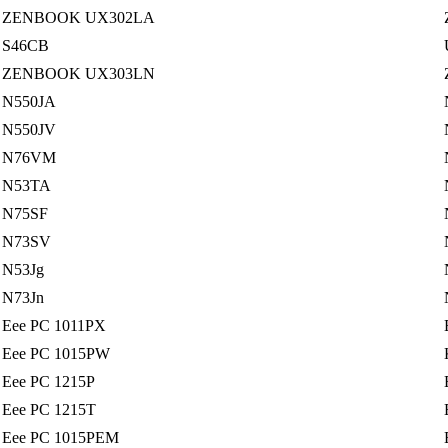
ZENBOOK UX302LA
S46CB
ZENBOOK UX303LN
N550JA
N550JV
N76VM
N53TA
N75SF
N73SV
N53Jg
N73Jn
Eee PC 1011PX
Eee PC 1015PW
Eee PC 1215P
Eee PC 1215T
Eee PC 1015PEM