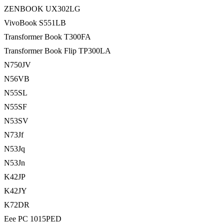
ZENBOOK UX302LG
VivoBook S551LB
Transformer Book T300FA
Transformer Book Flip TP300LA
N750JV
N56VB
N55SL
N55SF
N53SV
N73Jf
N53Jq
N53Jn
K42JP
K42JY
K72DR
Eee PC 1015PED