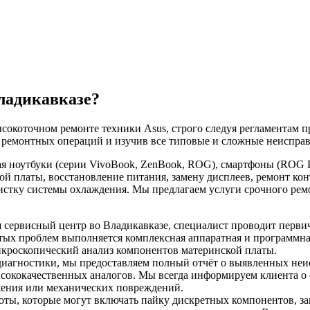
Владикавказе?
сокоточном ремонте техники Asus, строго следуя регламентам п
 ремонтных операций и изучив все типовые и сложные неисправ
я ноутбуки (серии VivoBook, ZenBook, ROG), смартфоны (ROG 
 платы, восстановление питания, замену дисплеев, ремонт конт
стку системы охлаждения. Мы предлагаем услуги срочного ремо
ш сервисный центр во Владикавказе, специалист проводит перв
ытых проблем выполняется комплексная аппаратная и программн
икроскопический анализ компонентов материнской платы.
диагностики, мы предоставляем полный отчёт о выявленных неи
ококачественных аналогов. Мы всегда информируем клиента о с
яжения или механических повреждений.
оты, которые могут включать пайку дискретных компонентов, з