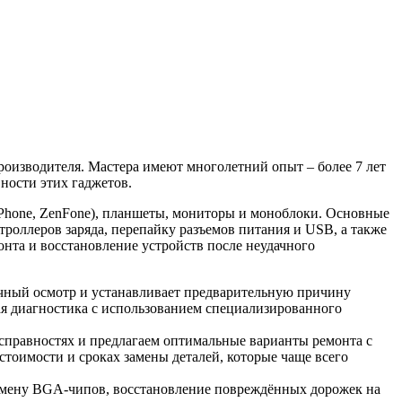
роизводителя. Мастера имеют многолетний опыт – более 7 лет
ности этих гаджетов.
Phone, ZenFone), планшеты, мониторы и моноблоки. Основные
роллеров заряда, перепайку разъемов питания и USB, а также
нта и восстановление устройств после неудачного
ичный осмотр и устанавливает предварительную причину
ая диагностика с использованием специализированного
справностях и предлагаем оптимальные варианты ремонта с
тоимости и сроках замены деталей, которые чаще всего
амену BGA-чипов, восстановление повреждённых дорожек на